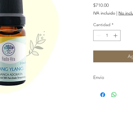
Precio
$710.00
IVA incluido
|
No incl
Cantidad
*
Ag
Envío
Envios a toda la r
Costo de envio $
Envío Gratis a pa
Tiempo de entrega
ser entrgados en 