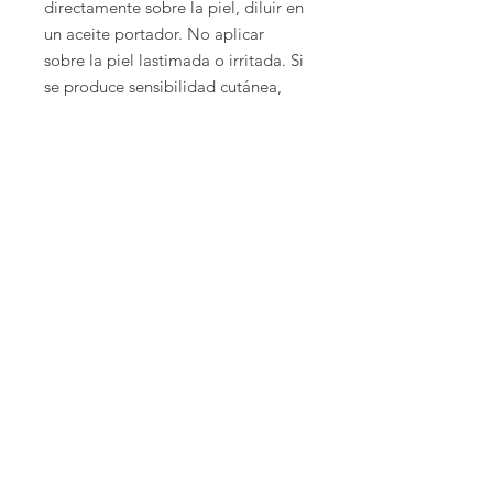
directamente sobre la piel, diluir en
un aceite portador. No aplicar
sobre la piel lastimada o irritada. Si
se produce sensibilidad cutánea,
suspenda el uso. Si está
embarazada, amamantando, tiene
alguna enfermedad crónica o se
encuentra tomando algún
medicamento, consulte a su médico
antes de usarlo. Suspenda el uso y
consulte a su médico si se producen
reacciones adversas. Mantener fuera
del alcance de los niños. Mantenga
los aceites lejos de los ojos.
Envío
Envios a toda la república
Costo de envio $130