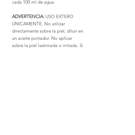
cada 100 ml de agua.
ADVERTENCIA:
USO EXTERO
ÚNICAMENTE. No utilizar
directamente sobre la piel, diluir en
un aceite portador. No aplicar
sobre la piel lastimada o irritada. Si
se produce sensibilidad cutánea,
suspenda el uso. Si está
embarazada, amamantando, tiene
alguna enfermedad crónica o se
encuentra tomando algún
medicamento, consulte a su médico
antes de usarlo. Suspenda el uso y
consulte a su médico si se producen
reacciones adversas. Mantener fuera
del alcance de los niños. Mantenga
los aceites lejos de los ojos.