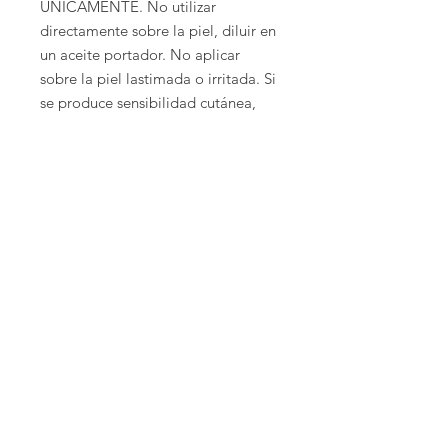
ÚNICAMENTE. No utilizar
directamente sobre la piel, diluir en
un aceite portador. No aplicar
sobre la piel lastimada o irritada. Si
se produce sensibilidad cutánea,
suspenda el uso. Si está
embarazada, amamantando, tiene
alguna enfermedad crónica o se
encuentra tomando algún
medicamento, consulte a su médico
antes de usarlo. Suspenda el uso y
consulte a su médico si se producen
reacciones adversas. Mantener fuera
del alcance de los niños. Mantenga
los aceites lejos de los ojos.
Envíos
Envios a toda la república