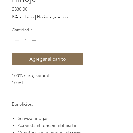
Precio
$330.00
IVA incluido
|
No incluye envío
Cantidad
*
Agregar al carrito
100% puro, natural
10 ml
Beneficios:
Suaviza arrugas
Aumenta el tamaño del busto
Contribuye a la perdida de peso