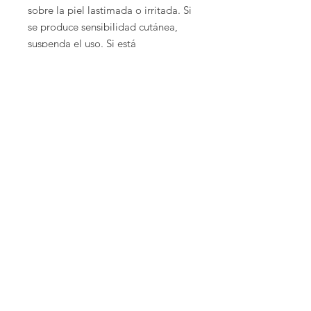
sobre la piel lastimada o irritada. Si
se produce sensibilidad cutánea,
suspenda el uso. Si está
embarazada, amamantando, tiene
alguna enfermedad crónica o se
encuentra tomando algún
medicamento, consulte a su médico
antes de usarlo. Suspenda el uso y
consulte a su médico si se producen
reacciones adversas. Mantener fuera
del alcance de los niños. Mantenga
los aceites lejos de los ojos.
Envío
Envios a toda la república
Costo de envio $130
Envío Gratis a partir de $1500 de
compra.