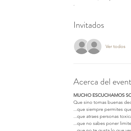
.
Invitados
Ver todos
Acerca del even
MUCHO ESCUCHAMOS SOBR
Que sino tomas buenas dec
...que siempre permites que
...que atraes personas toxica
...que no sabes poner limit
...que no te gusta lo que ve