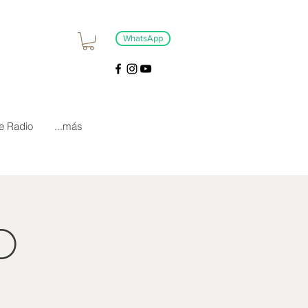
WhatsApp
e Radio
...más
O