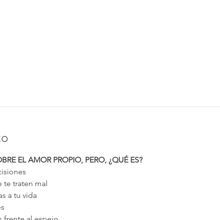
to
E EL AMOR PROPIO, PERO, ¿QUÉ ES?
isiones
 te traten mal
s a tu vida
es
s frente al espejo