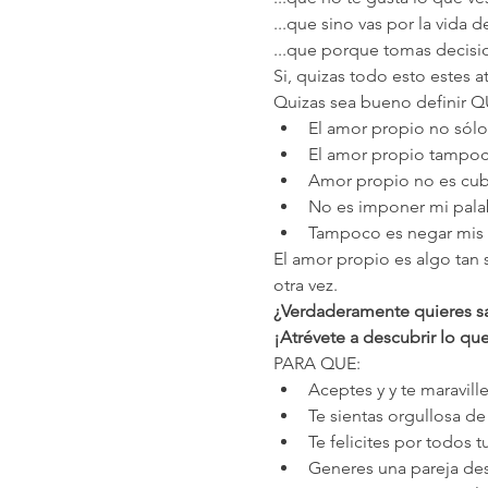
...que sino vas por la vida d
...que porque tomas decis
Si, quizas todo esto estes 
Quizas sea bueno definir 
El amor propio no sólo 
El amor propio tampoc
Amor propio no es cub
No es imponer mi palab
Tampoco es negar mis s
El amor propio es algo tan
otra vez.
¿Verdaderamente quieres sa
¡Atrévete a descubrir lo qu
PARA QUE:
Aceptes y y te maravill
Te sientas orgullosa de
Te felicites por todos t
Generes una pareja des