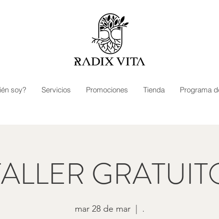
ién soy?
Servicios
Promociones
Tienda
Programa d
TALLER GRATUIT
mar 28 de mar
  |  
.