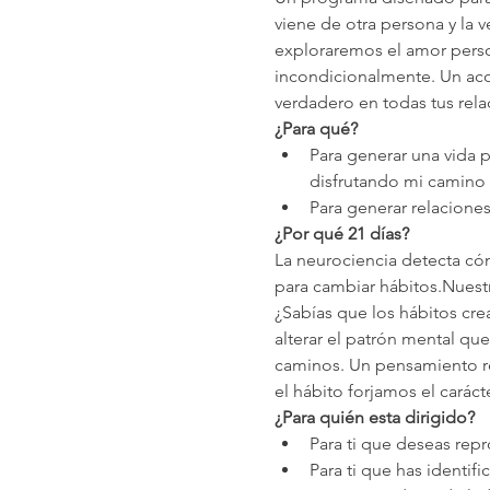
viene de otra persona y la 
exploraremos el amor persona
incondicionalmente. Un ac
verdadero en todas tus rela
¿Para qué?
Para generar una vida p
disfrutando mi camino p
Para generar relacione
¿Por qué 21 días?
La neurociencia detecta có
para cambiar hábitos.Nuest
¿Sabías que los hábitos cre
alterar el patrón mental q
caminos. Un pensamiento re
el hábito forjamos el carácte
¿Para quién esta dirigido?
Para ti que deseas repr
Para ti que has identif