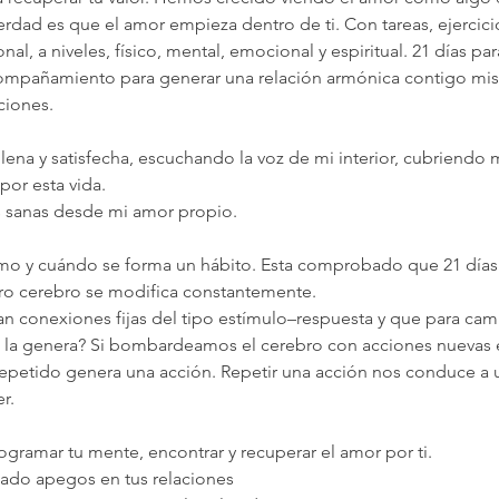
verdad es que el amor empieza dentro de ti. Con tareas, ejercic
l, a niveles, físico, mental, emocional y espiritual. 21 días par
ompañamiento para generar una relación armónica contigo mis
ciones.
lena y satisfecha, escuchando la voz de mi interior, cubriendo 
or esta vida. 
s sanas desde mi amor propio.
mo y cuándo se forma un hábito. Esta comprobado que 21 días 
ro cerebro se modifica constantemente.
an conexiones fijas del tipo estímulo–respuesta y que para ca
ue la genera? Si bombardeamos el cerebro con acciones nuevas 
petido genera una acción. Repetir una acción nos conduce a un
r.
ogramar tu mente, encontrar y recuperar el amor por ti.
icado apegos en tus relaciones