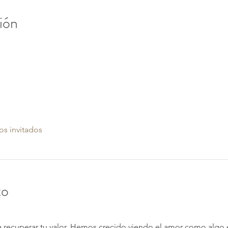
ión
os invitados
to
recuperar tu valor. Hemos crecido viendo el amor como algo 