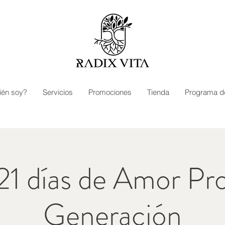
ién soy?
Servicios
Promociones
Tienda
Programa d
21 días de Amor Pro
Generación