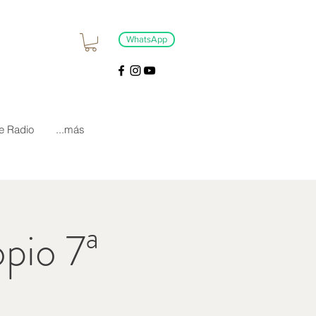
WhatsApp
e Radio
...más
pio 7ª