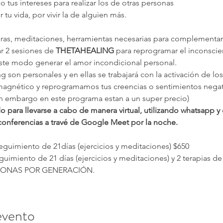
o tus intereses para realizar los de otras personas
r tu vida, por vivir la de alguien más.
turas, meditaciones, herramientas necesarias para complementar l
r 2 sesiones de 
THETAHEALING
 para reprogramar el inconscient
te modo generar el amor incondicional personal.
 son personales y en ellas se trabajará con la activación de los 
magnético y reprogramamos tus creencias o sentimientos negati
in embargo en este programa estan a un super precio)
 para llevarse a cabo de manera virtual, utilizando whatsapp y
conferencias a travé de Google Meet por la noche.
eguimiento de 21días (ejercicios y meditaciones) $650
uimiento de 21 días (ejercicios y meditaciones) y 2 terapias de
RSONAS POR GENERACIÓN.
evento