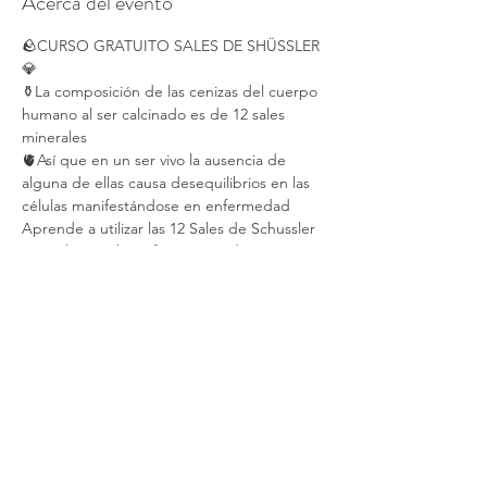
Acerca del evento
🪨CURSO GRATUITO SALES DE SHÜSSLER
💎
⚱️La composición de las cenizas del cuerpo 
humano al ser calcinado es de 12 sales 
minerales
🫀Así que en un ser vivo la ausencia de 
alguna de ellas causa desequilibrios en las 
células manifestándose en enfermedad
Aprende a utilizar las 12 Sales de Schussler 
para obtener beneficios en padecimientos 
tanto agudos cómo crónicas
👉En este curso te mostraremos
¿Qué son?
¿Cuáles son?
¿Para que sirven?
¿Dónde las compro?
¿Cómo las uso?
👉Es completamente GRATUITO
👉Será el 19 de Mayo a las 18:30 hrs
👉PARA TOMARLO ES MUY FÁCIL Sólo 