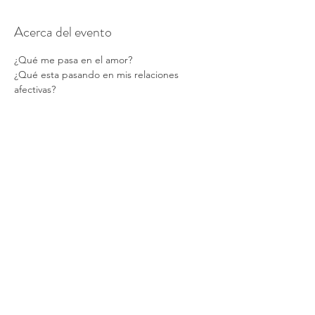
Acerca del evento
¿Qué me pasa en el amor?
¿Qué esta pasando en mis relaciones 
afectivas?
¿Cuál es el aprendizaje con mi pareja?
Tarot es una herramienta de 
autoconocimiento que puede darte 
respuestas sobre todo lo que sucede en tu 
vida. 
Asiste a la clase gratuita donde descubrirás 
información valiosa que guarda tu 
inconsciente y de como el Tarot puede 
iluminar para encontrar soluciones.
Miércoles 3 de Marzo
19 Hrs.
CONTÁCTANOS
Clase en linea.
¡Inscríbete!
centro.radixvita@gmail.com
+52 55 1592 4388