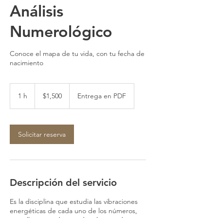
Análisis
Numerológico
Conoce el mapa de tu vida, con tu fecha de
nacimiento
1,500
pesos
1 h
1
$1,500
Entrega en PDF
mexicanos
Solicitar reserva
Descripción del servicio
Es la disciplina que estudia las vibraciones
energéticas de cada uno de los números,